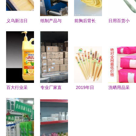
义乌新洁日
纸制产品与
前胸后背长
日用百货小
用品商行
日用百货
痘痘怎么
商品货源与
一站式广告
日常生活不
办？科学护
销售全解析
促销礼品与
可或缺的销
肤与日常用
代理拿货与
日用百货采
售双星
品选购指南
零售双轨并
购指南
行
百大行业采
专业厂家直
2019年日
洗晒用品采
购新趋势
销，高品质
用百货市场
购与供应指
天狼网引领
800ml阿道
新奇特品牌
南 厂家资
日用品与机
夫洗发水，
与跑江湖地
源与销售平
械设备供应
源头供应实
摊产品销售
台全解析
商机
力保障
观察 高