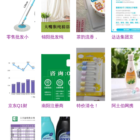
零售批发小
锦阳批发纯
茶韵流香，
达达集团京
木马QQ版
棉印花浴巾
日用百货传
东到家
神奇拖把
柔软吸水，
递温情祝福
1020超市
金典设计更
70×140cm
狂欢节战报
时尚，掀起
品质之选
超市日用品
市场新热潮
——祥韵日
销售额同比
用品伴您日
翻番
常舒适
京东Q1财
南阳注册商
特价清仓！
阿土伯网携
报 业绩环
业贸易公司
婴幼儿用品
手中山市东
比上涨、用
具体流程及
成本价出
区信美日用
户增速创新
费用 以日
清，福州妈
品商行开启