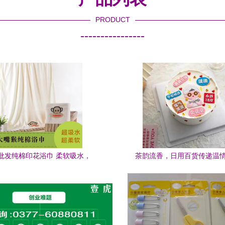
PRODUCT
----------------
批发纯棉印花浴巾 柔软吸水，
茶韵流香，日用百货传递温
40cm品质之选——祥韵日用品伴您
日常舒适