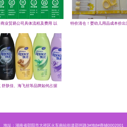
商业贸易公司具体流程及费用 以
特价清仓！婴幼儿用品成本价出
日用百货销售为例
妈妈速抢
 舒肤佳、海飞丝等品牌如何占据
中国日用百货半壁江山
地址：湖南省邵阳市大祥区火车南站街道邵州路3#地8#商铺0002001