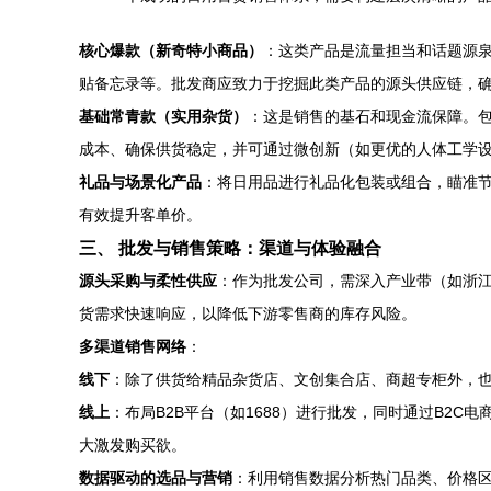
核心爆款（新奇特小商品）
：这类产品是流量担当和话题源
贴备忘录等。批发商应致力于挖掘此类产品的源头供应链，
基础常青款（实用杂货）
：这是销售的基石和现金流保障。包
成本、确保供货稳定，并可通过微创新（如更优的人体工学
礼品与场景化产品
：将日用品进行礼品化包装或组合，瞄准
有效提升客单价。
三、 批发与销售策略：渠道与体验融合
源头采购与柔性供应
：作为批发公司，需深入产业带（如浙
货需求快速响应，以降低下游零售商的库存风险。
多渠道销售网络
：
线下
：除了供货给精品杂货店、文创集合店、商超专柜外，
线上
：布局B2B平台（如1688）进行批发，同时通过B2
大激发购买欲。
数据驱动的选品与营销
：利用销售数据分析热门品类、价格区