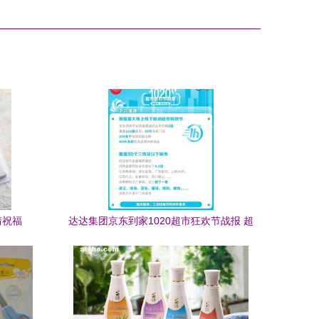
情祝福
达达集团京东到家1020超市狂欢节战报 超
市日用品销售额同比翻番