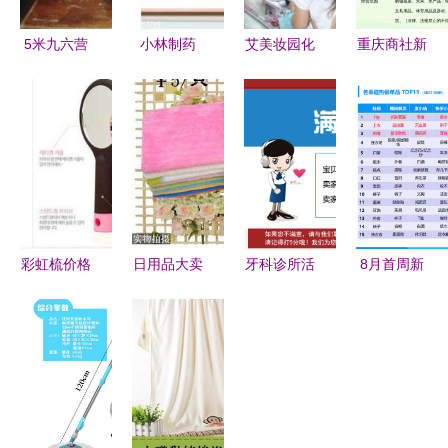
5米九六营
小林制药
艾美妆园化
重庆商社新
销大赛 揭
一个源自日
妆品连锁加
世纪百货连
秘“便宜的
本的日用百
盟 投资新
锁经营合川
必备日用
货代表品牌
选择，美业
滨江路店
品，送货上
信赖之选
日用百货物
门，假一赔
美价廉的生
十”的奥秘
活驿站
彩虹梳价格
日用品大卖
牙科诊所活
8月首周新
与选购指南
场 厂家直
动礼品新选
电商销售情
韩国七彩
销，便宜卖
择 Logo定
报 抖店糕
梳、气垫梳
了！
制纸盒，工
点狂销
厂家直销供
厂直销品质
150w+，日
应商揭秘
无忧
用百货全面
爆发