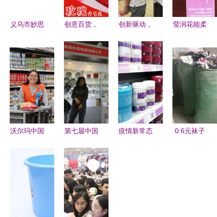
义乌市妙思
创意百货，
创新驱动，
莹润花能柔
日用百货商
点亮生活
融合共生
肤露 龙口
行 专业驱
新奇特日用
第114届中
市芦头涵蕾
蚊产品及日
品与实用杂
国日用百货
日用品店的
用百货一站
货的采购与
商品交易会
精致护肤之
式采购指南
经营之道
盛大开幕
选
沃尔玛中国
第七届中国
疫情新常态
0.6元袜子
业绩亮眼
湖南日用百
下的日用百
批发新风向
山姆会员收
货商品交易
货“无接
环秀日用百
入超410
会 创新驱
触”营销策
货的营销之
亿，电商渗
动，智造未
略 如何玩
道
透率创新高
来
出高效与温